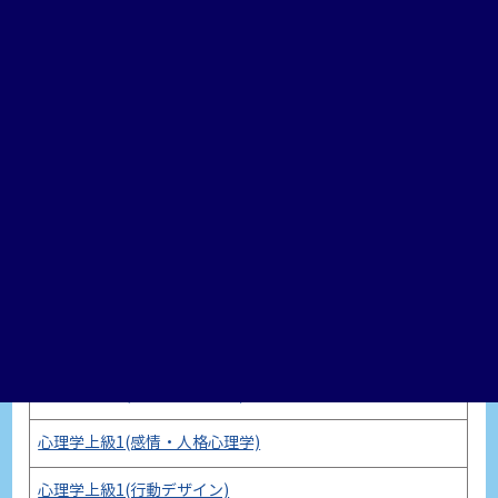
心理学上級2(社会行動の神経科学演習)
心理学上級2(知覚・認知心理学)
心理学上級2(青年心理学演習)
心理学上級2(計量心理学)
心理学上級2(行動神経科学演習)
心理学上級2(教育・学校心理学)
心理学上級2(産業社会心理学)
心理学上級2(犯罪心理学演習)
心理学上級1(社会心理学演習)
心理学上級1(感情・人格心理学)
心理学上級1(行動デザイン)