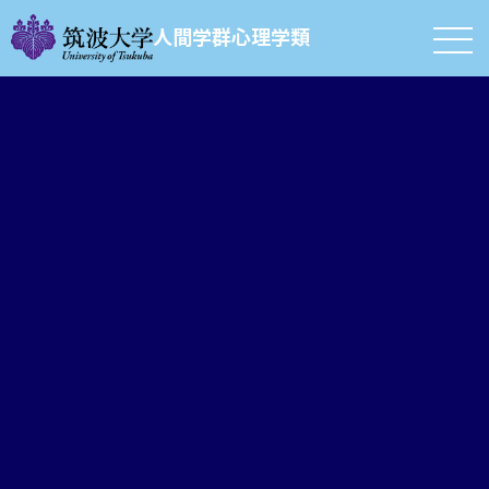
人間学群心理学類
シラバス
心理学英語セミナー
心理学概論
心理学研究法
心理学統計法I
心理学統計法II
心理学統計法実習