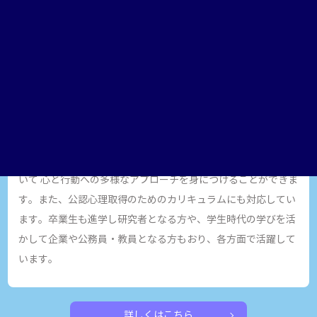
筑波大学人間学群心理学類は専任の教員を約30名抱え、脳と行
動の基礎研究、心理統計学から発達臨床や心理カウンセリング
に関する実践研究まで、ほぼすべての分野にわたって心理学を
学べる国内最大規模の組織です。専任の教員は心理学の各分野
において、国内外の最先端の研究に従事しており、分野をリー
ドする存在として活躍しています。心理学類では、学生の皆さ
んひとりひとりの興味・関心に応じて、 科学的なデータに基づ
いて 心と行動への多様なアプローチを身につけることができま
す。また、公認心理取得のためのカリキュラムにも対応してい
ます。卒業生も進学し研究者となる方や、学生時代の学びを活
かして企業や公務員・教員となる方もおり、各方面で活躍して
います。
詳しくはこちら