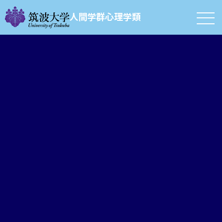
人間学群心理学類
卒業生の進路
心理学類１期生の卒業は2011(平成23)年3月のことでした。そ
れ以前の、心理学類の設立母体となった人間学類心理学主専攻
の卒業生も含めて、心理の学生の大学卒業後の進路について簡
単にご紹介しましょう。筑波大学で心理学を学んだ卒業生たち
は社会のさまざまな分野で活躍していますが、卒業後の進路
は、大学院などへの「進学」と社会に出て職に就く「就職」と
に大きく分かれます。
進学の場合、ほとんどが心理学の大学院への進学になります